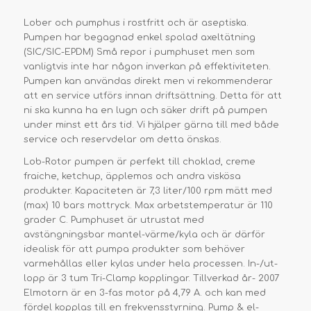
Lober och pumphus i rostfritt och är aseptiska.
Pumpen har begagnad enkel spolad axeltätning
(SIC/SIC-EPDM) Små repor i pumphuset men som
vanligtvis inte har någon inverkan på effektiviteten.
Pumpen kan användas direkt men vi rekommenderar
att en service utförs innan driftsättning. Detta för att
ni ska kunna ha en lugn och säker drift på pumpen
under minst ett års tid. Vi hjälper gärna till med både
service och reservdelar om detta önskas.
Lob-Rotor pumpen är perfekt till choklad, creme
fraiche, ketchup, äpplemos och andra viskösa
produkter. Kapaciteten är 7,3 liter/100 rpm mätt med
(max) 10 bars mottryck. Max arbetstemperatur är 110
grader C. Pumphuset är utrustat med
avstängningsbar mantel-värme/kyla och är därför
idealisk för att pumpa produkter som behöver
varmehållas eller kylas under hela processen. In-/ut-
lopp är 3 tum Tri-Clamp kopplingar. Tillverkad år- 2007
Elmotorn är en 3-fas motor på 4,79 A. och kan med
fördel kopplas till en frekvensstyrning. Pump & el-