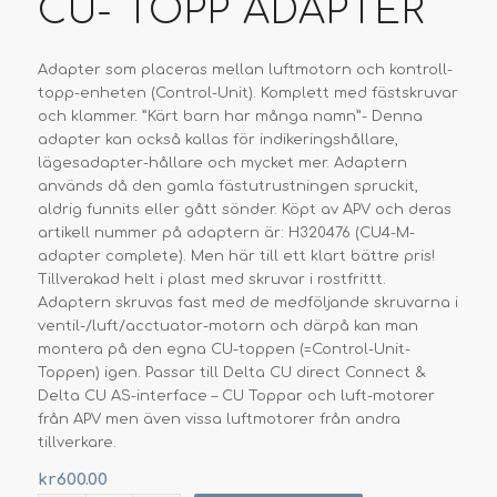
CU- TOPP ADAPTER
Adapter som placeras mellan luftmotorn och kontroll-
topp-enheten (Control-Unit). Komplett med fästskruvar
och klammer. ”Kärt barn har många namn”- Denna
adapter kan också kallas för indikeringshållare,
lägesadapter-hållare och mycket mer. Adaptern
används då den gamla fästutrustningen spruckit,
aldrig funnits eller gått sönder. Köpt av APV och deras
artikell nummer på adaptern är: H320476 (CU4-M-
adapter complete). Men här till ett klart bättre pris!
Tillverakad helt i plast med skruvar i rostfrittt.
Adaptern skruvas fast med de medföljande skruvarna i
ventil-/luft/acctuator-motorn och därpå kan man
montera på den egna CU-toppen (=Control-Unit-
Toppen) igen. Passar till Delta CU direct Connect &
Delta CU AS-interface – CU Toppar och luft-motorer
från APV men även vissa luftmotorer från andra
tillverkare.
kr
600.00